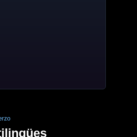
erzo
ilingües