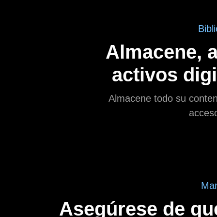
Bibl
Almacene, a
activos dig
Almacene todo su conteni
acceso
Man
Asegúrese de que