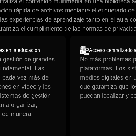
traliza el contenido multimedia en una biblioteca a
ración rápida de archivos mediante el etiquetado 
as experiencias de aprendizaje tanto en el aula c
rantiza el cumplimiento de las normas de privacid
les en la educación
Acceso centralizado a 
a gestión de grandes
No más problemas pa
 fundamental. Las
plataformas. Los si
n cada vez más de
medios digitales en u
iones en vídeo y los
que garantiza que lo
sistemas de gestión
puedan localizar y c
n a organizar,
os de manera