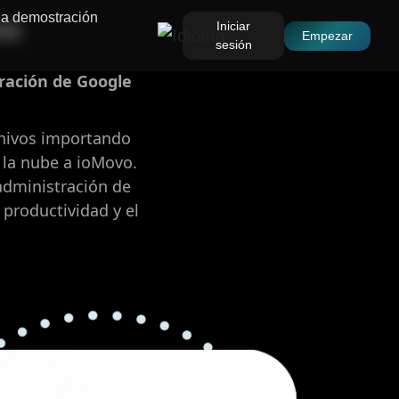
una demostración
vo
Iniciar
Empezar
sesión
gración de Google
chivos importando
 la nube a ioMovo.
 administración de
 productividad y el