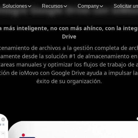
Soluciones
Recursos
Company
Solicitar 
ntegre Google Drive con ioMo
 más inteligente, no con más ahínco, con la inte
Drive
enamiento de archivos a la gestión completa de ar
ctamente desde la solución #1 de almacenamiento en
tareas manuales y optimizar los flujos de trabajo de
ación de ioMovo con Google Drive ayuda a impulsar la
éxito de su organización.