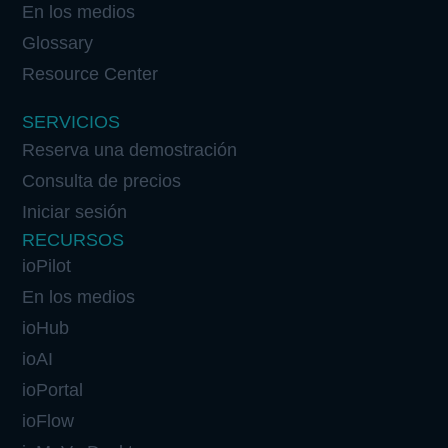
En los medios
Glossary
Resource Center
SERVICIOS
Reserva una demostración
Consulta de precios
Iniciar sesión
RECURSOS
ioPilot
En los medios
ioHub
ioAI
ioPortal
ioFlow